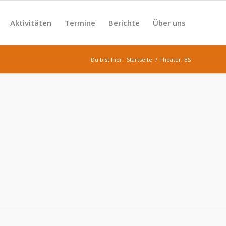
Aktivitäten
Termine
Berichte
Über uns
Du bist hier:
Startseite
/
Theater, BS