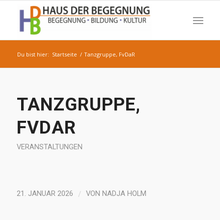
Du bist hier:
Startseite
/
Tanzgruppe, FvDaR
TANZGRUPPE,
FVDAR
VERANSTALTUNGEN
/
21. JANUAR 2026
VON
NADJA HOLM