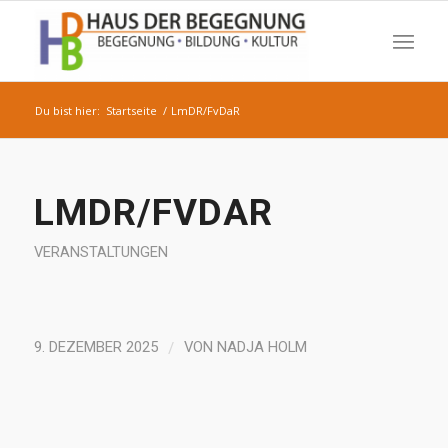
Du bist hier:
Startseite
/
LmDR/FvDaR
LMDR/FVDAR
VERANSTALTUNGEN
/
9. DEZEMBER 2025
VON
NADJA HOLM