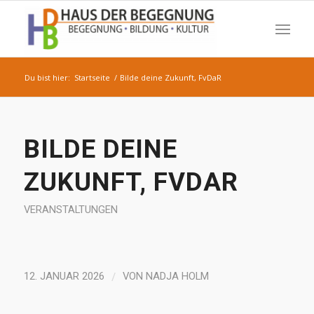
Du bist hier:
Startseite
/
Bilde deine Zukunft, FvDaR
BILDE DEINE
ZUKUNFT, FVDAR
VERANSTALTUNGEN
/
12. JANUAR 2026
VON
NADJA HOLM